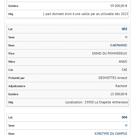
59 000,00 €
1 part donnant droit à une saillie par an, utilisable dès 2023
003
H
KARPANINO
ENINO DU POMMEREUX
ANAIS
CAE
DESMOTTES Arnaud
Racheté
15 000,00 €
Localisation : 53950 La Chapelle Anthenaise
004
H
KINGTIME DU CAMPUS