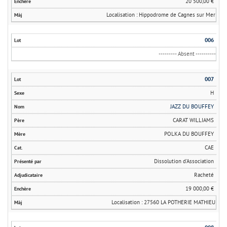
20 500,00 €
Localisation : Hippodrome de Cagnes sur Mer
006
--------- Absent ----------
007
H
JAZZ DU BOUFFEY
CARAT WILLIAMS
POLKA DU BOUFFEY
CAE
Dissolution d'Association
Racheté
19 000,00 €
Localisation : 27560 LA POTHERIE MATHIEU