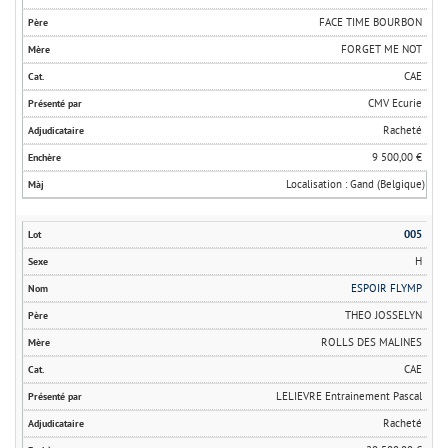
FACE TIME BOURBON
FORGET ME NOT
CAE
CMV Ecurie
Racheté
9 500,00 €
Localisation : Gand (Belgique)
005
H
ESPOIR FLYMP
THEO JOSSELYN
ROLLS DES MALINES
CAE
LELIEVRE Entrainement Pascal
Racheté