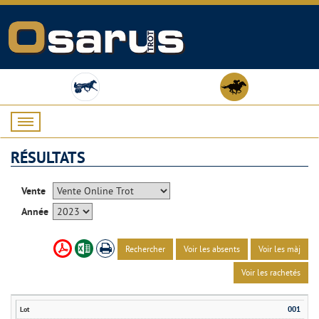
RÉSULTATS
Vente
Année
Rechercher
Voir les absents
Voir les màj
Voir les rachetés
001