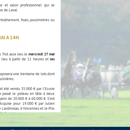
te et salon professionnel qui se
me de Laval.
ntraînement, foals, poulinirères ou
AI A 14H
 Trot aura lieu le
mercredi 27 mai
nt lieu à partir de 11 heures et
les
oposera une trentaine de lots dont
ulinières.
ait été vendu 35.000 € par l'Ecurie
l a passé le poteau en tête à deux
 gains de 20.000 € à 60.000 €. S'est
cquise pour 19.000 € par Julien
e Landivisiau à Vincennes et le Prix
00 € en un an.
ette année figurent les récents
 Fougères le 8 mai, KIWI DES