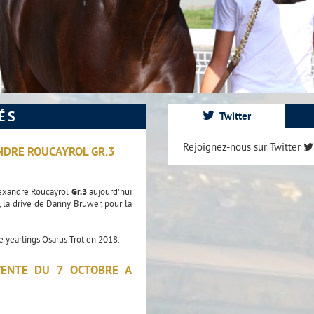
ÉS
Twitter
Rejoignez-nous sur Twitter
NDRE ROUCAYROL GR.3
lexandre Roucayrol
Gr.3
aujourd'hui
 la drive de Danny Bruwer, pour la
de yearlings Osarus Trot en 2018.
VENTE DU 7 OCTOBRE A