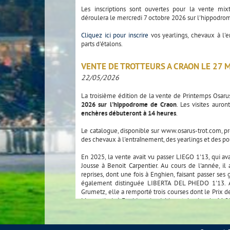
Les inscriptions sont ouvertes pour la vente mix
déroulera le mercredi 7 octobre 2026 sur l'hippodro
Cliquez ici pour inscrire
vos yearlings, chevaux à l'e
parts d'étalons.
VENTE DE TROTTEURS A CRAON LE 27 M
22/05/2026
La troisième édition de la vente de Printemps Osarus
2026 sur l'hippodrome de Craon
. Les visites auro
enchères débuteront à 14 heures
.
Le catalogue, disponible sur www.osarus-trot.com, pr
des chevaux à l'entraînement, des yearlings et des po
En 2025, la vente avait vu passer LIEGO 1'13, qui av
Jousse à Benoit Carpentier. Au cours de l'année, i
reprises, dont une fois à Enghien, faisant passer ses
également distinguée LIBERTA DEL PHEDO 1'13. A
Grumetz, elle a remporté trois courses dont le Prix d
Mauperthuis à Enghien, s'enrichissant de plus de 66.0
Parmi les chevaux à l'entraînement catalogués c
vainqueurs LYS PETTEVINIERE 1'11, gagnant à