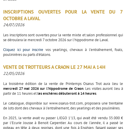
INSCRIPTIONS OUVERTES POUR LA VENTE DU 7
OCTOBRE A LAVAL
24/07/2026
Les inscriptions sont ouvertes pour la vente mixte et salon professionnel qui
se déroulera le mercredi 7 octobre 2026 sur l'hippodrome de Laval.
Cliquez ici pour inscrire
vos yearlings, chevaux à l'entraînement, foals,
poulinirères ou parts d'étalons.
VENTE DE TROTTEURS A CRAON LE 27 MAI A 14H
22/05/2026
La troisième édition de la vente de Printemps Osarus Trot aura lieu le
mercredi 27 mai 2026 sur l'hippodrome de Craon
. Les visites auront lieu à
partir de 11 heures et
les enchères débuteront à 14 heures
.
Le catalogue, disponible sur www.osarus-trot.com, proposera une trentaine
de lots dont des chevaux à l'entraînement, des yearlings et des poulinières.
En 2025, la vente avait vu passer LIEGO 1'13, qui avait été vendu 35.000 €
par l'Ecurie Jousse à Benoit Carpentier. Au cours de l'année, il a passé le
poteau en tête à deux reprises, dont une fois à Enghien, faisant passer ses