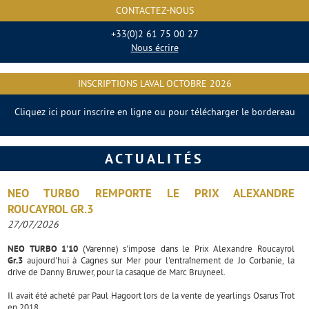
CONTACTEZ-NOUS
+33(0)2 61 75 00 27
Nous écrire
INSCRIPTIONS LAVAL OCTOBRE 2026
Cliquez ici pour inscrire en ligne ou pour télécharger le bordereau
ACTUALITÉS
NEO TURBO REMPORTE LE PRIX ALEXANDRE
ROUCAYROL GR.3
27/07/2026
NEO TURBO 1'10
(Varenne) s'impose dans le Prix Alexandre Roucayrol
Gr.3
aujourd'hui à Cagnes sur Mer pour l'entraînement de Jo Corbanie, la
drive de Danny Bruwer, pour la casaque de Marc Bruyneel.
Il avait été acheté par Paul Hagoort lors de la vente de yearlings Osarus Trot
en 2018.