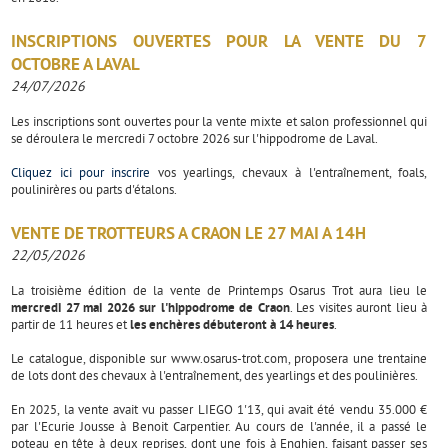
INSCRIPTIONS OUVERTES POUR LA VENTE DU 7
OCTOBRE A LAVAL
24/07/2026
Les inscriptions sont ouvertes pour la vente mixte et salon professionnel qui
se déroulera le mercredi 7 octobre 2026 sur l'hippodrome de Laval.
Cliquez ici pour inscrire
vos yearlings, chevaux à l'entraînement, foals,
poulinirères ou parts d'étalons.
VENTE DE TROTTEURS A CRAON LE 27 MAI A 14H
22/05/2026
La troisième édition de la vente de Printemps Osarus Trot aura lieu le
mercredi 27 mai 2026 sur l'hippodrome de Craon
. Les visites auront lieu à
partir de 11 heures et
les enchères débuteront à 14 heures
.
Le catalogue, disponible sur www.osarus-trot.com, proposera une trentaine
de lots dont des chevaux à l'entraînement, des yearlings et des poulinières.
En 2025, la vente avait vu passer LIEGO 1'13, qui avait été vendu 35.000 €
par l'Ecurie Jousse à Benoit Carpentier. Au cours de l'année, il a passé le
poteau en tête à deux reprises, dont une fois à Enghien, faisant passer ses