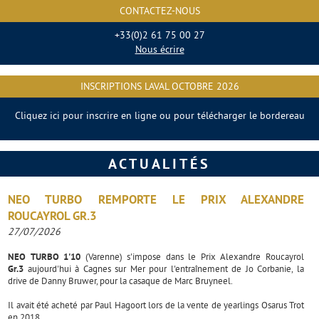
CONTACTEZ-NOUS
+33(0)2 61 75 00 27
Nous écrire
INSCRIPTIONS LAVAL OCTOBRE 2026
Cliquez ici pour inscrire en ligne ou pour télécharger le bordereau
ACTUALITÉS
NEO TURBO REMPORTE LE PRIX ALEXANDRE
ROUCAYROL GR.3
27/07/2026
NEO TURBO 1'10
(Varenne) s'impose dans le Prix Alexandre Roucayrol
Gr.3
aujourd'hui à Cagnes sur Mer pour l'entraînement de Jo Corbanie, la
drive de Danny Bruwer, pour la casaque de Marc Bruyneel.
Il avait été acheté par Paul Hagoort lors de la vente de yearlings Osarus Trot
en 2018.